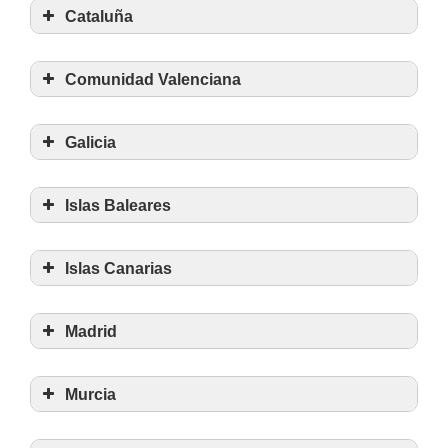
Cataluña
Qué ver en Medina de Rioseco
Comunidad Valenciana
Qué ver en Sitges
Galicia
Qué ver en Morella
Qué ver en Tarazona
Islas Baleares
Qué ver en Fonsagrada
Qué ver en Villalgordo del Júcar
Islas Canarias
Qué ver en Tiedra
Madrid
Qué ver en Gran Canaria
Visitar Montserrat
Murcia
Qué ver en Sant Mateu